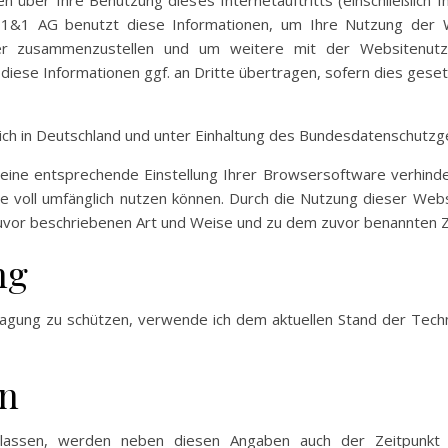
n über Ihre Benutzung dieses Internetauftritts (einschließlich 
 1&1 AG benutzt diese Informationen, um Ihre Nutzung der
iber zusammenzustellen und um weitere mit der Websitenut
diese Informationen ggf. an Dritte übertragen, sofern dies gese
lich in Deutschland und unter Einhaltung des Bundesdatenschutzg
h eine entsprechende Einstellung Ihrer Browsersoftware verhinder
te voll umfänglich nutzen können. Durch die Nutzung dieser Webs
zuvor beschriebenen Art und Weise und zu dem zuvor benannten 
ng
ragung zu schützen, verwende ich dem aktuellen Stand der Tec
n
assen, werden neben diesen Angaben auch der Zeitpunkt i